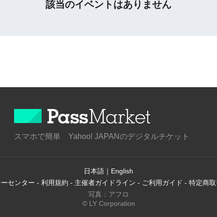
該当のイベントはありません
スマホで簡単 Yahoo! JAPANのデジタルチケット
日本語
｜
English
シーセンター
-
利用規約
-
主催者ガイドライン
-
ご利用ガイド
-
特定商取
写真：アフロ
© LY Corporation