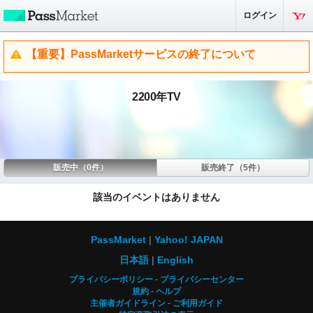
ログイン
【重要】PassMarketサービスの終了について
2200年TV
販売中（0件）
販売終了（5件）
該当のイベントはありません
PassMarket
Yahoo! JAPAN
日本語
English
プライバシーポリシー
プライバシーセンター
規約
ヘルプ
主催者ガイドライン
ご利用ガイド