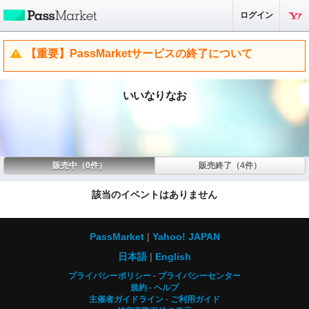
ログイン
【重要】PassMarketサービスの終了について
いいなりなお
販売中（0件）
販売終了（4件）
該当のイベントはありません
PassMarket
Yahoo! JAPAN
日本語
English
プライバシーポリシー
プライバシーセンター
規約
ヘルプ
主催者ガイドライン
ご利用ガイド