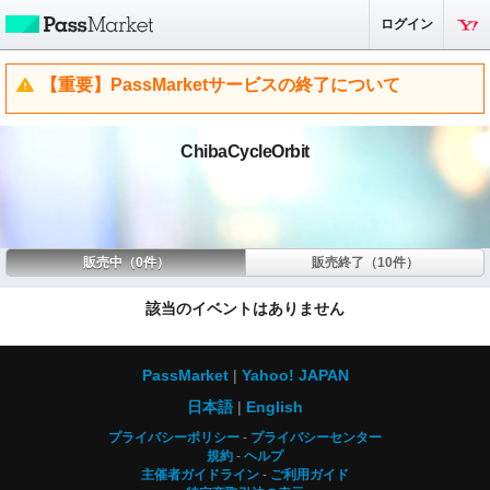
ログイン
【重要】PassMarketサービスの終了について
ChibaCycleOrbit
販売中（0件）
販売終了（10件）
該当のイベントはありません
PassMarket
Yahoo! JAPAN
日本語
English
プライバシーポリシー
プライバシーセンター
規約
ヘルプ
主催者ガイドライン
ご利用ガイド