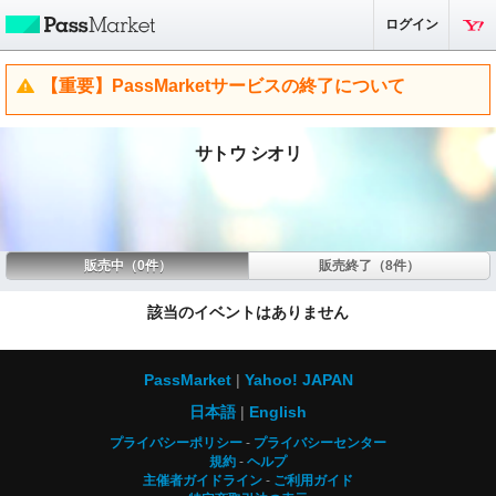
ログイン
【重要】PassMarketサービスの終了について
サトウ シオリ
販売中（0件）
販売終了（8件）
該当のイベントはありません
PassMarket
Yahoo! JAPAN
日本語
English
プライバシーポリシー
プライバシーセンター
規約
ヘルプ
主催者ガイドライン
ご利用ガイド