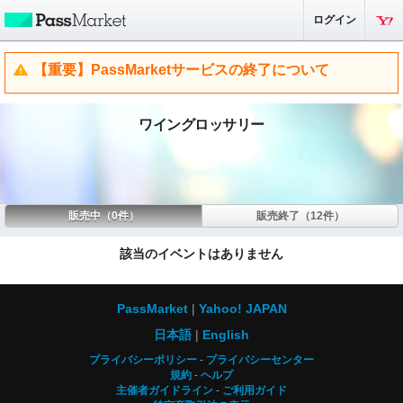
ログイン
【重要】PassMarketサービスの終了について
ワイングロッサリー
販売中（0件）
販売終了（12件）
該当のイベントはありません
PassMarket
Yahoo! JAPAN
日本語
English
プライバシーポリシー
プライバシーセンター
規約
ヘルプ
主催者ガイドライン
ご利用ガイド