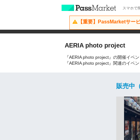
スマホで簡
【重要】PassMarketサ
AERIA photo project
『AERIA photo project』の開
『AERIA photo project』
販売中（