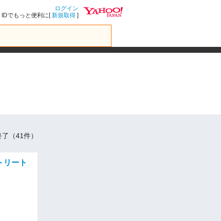
ログイン
IDでもっと便利に[
新規取得
]
了（41件）
トリート