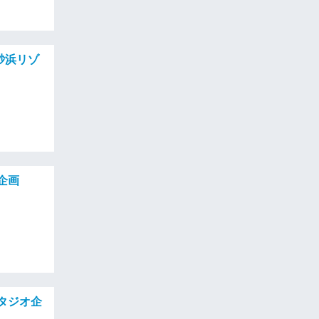
砂浜リゾ
企画
スタジオ企