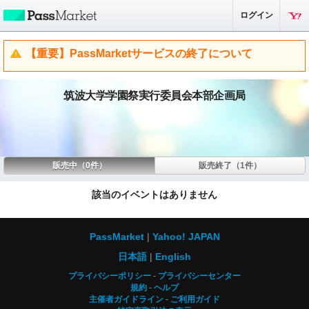
ログイン
【重要】PassMarketサービスの終了について
筑波大学学園祭実行委員会本部企画局
販売中（0件）
販売終了（1件）
該当のイベントはありません
PassMarket
Yahoo! JAPAN
日本語
English
プライバシーポリシー
プライバシーセンター
規約
ヘルプ
主催者ガイドライン
ご利用ガイド