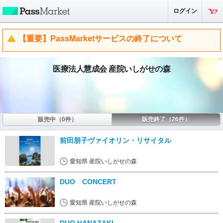
ログイン
【重要】PassMarketサービスの終了について
医療法人慧成会 産院いしがせの森
販売中（0件）
販売終了（26件）
前田朋子ヴァイオリン・リサイタル
愛知県 産院いしがせの森
DUO CONCERT
愛知県 産院いしがせの森