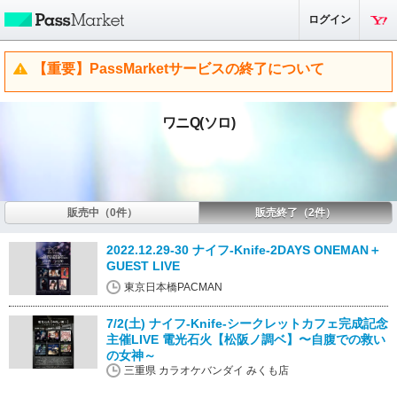
ログイン
【重要】PassMarketサービスの終了について
ワニQ(ソロ)
販売中（0件）
販売終了（2件）
2022.12.29-30 ナイフ-Knife-2DAYS ONEMAN＋
GUEST LIVE
東京日本橋PACMAN
7/2(土) ナイフ-Knife-シークレットカフェ完成記念
主催LIVE 電光石火【松阪ノ調ベ】〜自腹での救い
の女神～
三重県 カラオケバンダイ みくも店