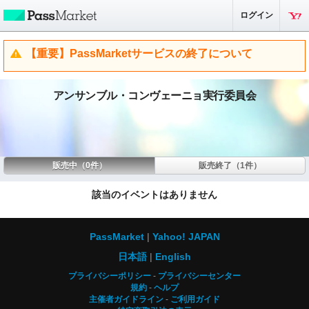
ログイン
【重要】PassMarketサービスの終了について
アンサンブル・コンヴェーニョ実行委員会
販売中（0件）
販売終了（1件）
該当のイベントはありません
PassMarket
Yahoo! JAPAN
日本語
English
プライバシーポリシー
プライバシーセンター
規約
ヘルプ
主催者ガイドライン
ご利用ガイド