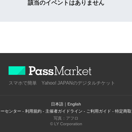
該当のイベントはありません
スマホで簡単 Yahoo! JAPANのデジタルチケット
日本語
｜
English
シーセンター
-
利用規約
-
主催者ガイドライン
-
ご利用ガイド
-
特定商取
写真：アフロ
© LY Corporation