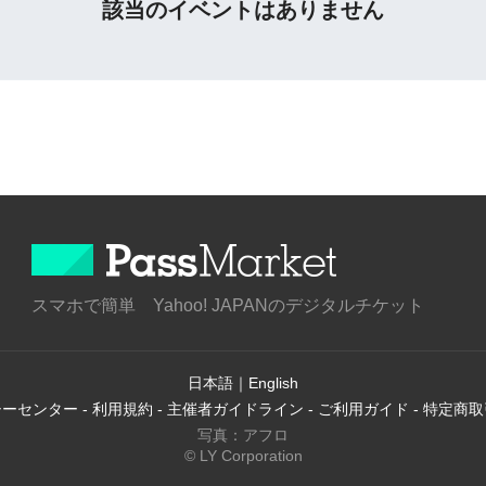
該当のイベントはありません
スマホで簡単 Yahoo! JAPANのデジタルチケット
日本語
｜
English
シーセンター
-
利用規約
-
主催者ガイドライン
-
ご利用ガイド
-
特定商取
写真：アフロ
© LY Corporation