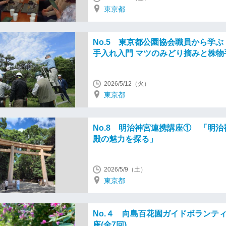
東京都
No.5 東京都公園協会職員から学
手入れ入門 マツのみどり摘みと株物
2026/5/12（火）
東京都
No.8 明治神宮連携講座① 「明
殿の魅力を探る」
2026/5/9（土）
東京都
No.４ 向島百花園ガイドボランテ
座(全7回)