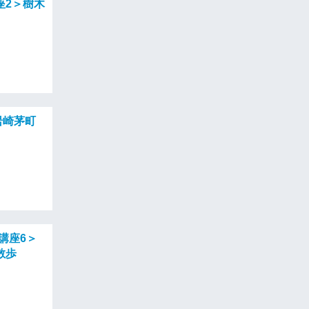
講座2＞樹木
岩崎茅町
連講座6＞
散歩