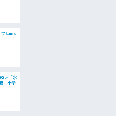
 Less
講座3＞「水
園」小学