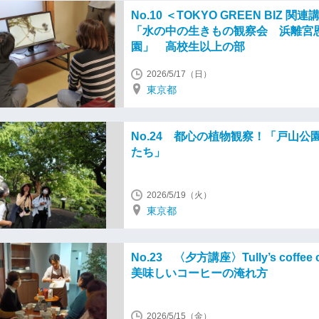
No.10 ＜TOKYO GREEN BIZ 関連
「水の中の生きもの観察会 浜離宮
園」 高校生以上の部
2026/5/17（日）
東京都
No.24 都心の植物観察！「戸山公
たち」
2026/5/19（火）
東京都
No.23 〈夕方講座〉Tully’s coffee 
美味しいコーヒーの淹れ方
2026/5/15（金）