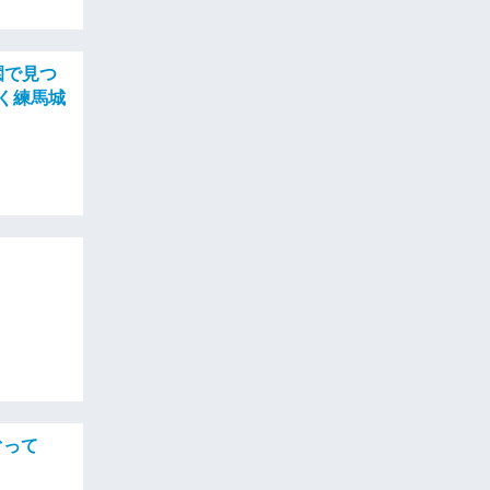
園で見つ
く練馬城
ぐって