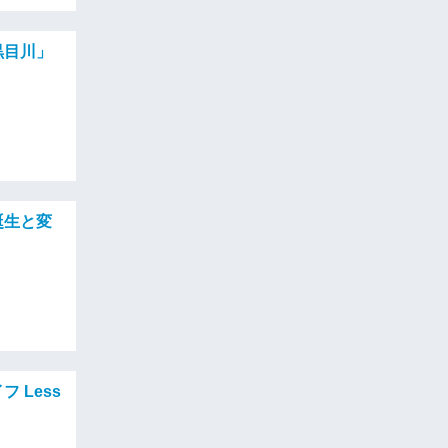
黒目川」
誕生と変
 Less