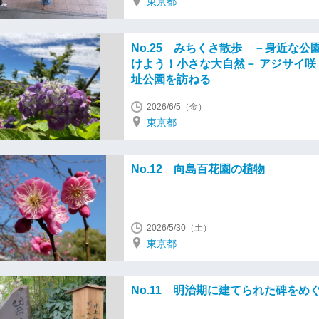
東京都
No.25 みちくさ散歩 －身近な公
けよう！小さな大自然－ アジサイ咲
址公園を訪ねる
2026/6/5（金）
東京都
No.12 向島百花園の植物
2026/5/30（土）
東京都
No.11 明治期に建てられた碑をめ