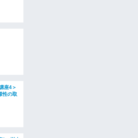
連講座4＞
様性の取