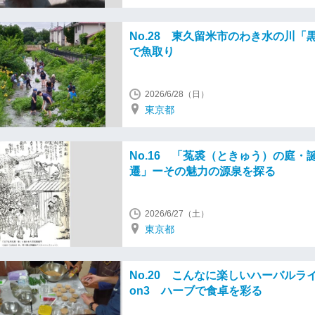
No.28 東久留米市のわき水の川「
で魚取り
2026/6/28（日）
東京都
No.16 「菟裘（ときゅう）の庭・
遷」ーその魅力の源泉を探る
2026/6/27（土）
東京都
No.20 こんなに楽しいハーバルライフ
on3 ハーブで食卓を彩る