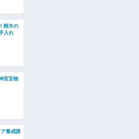
ぶ！樹木の
手入れ
治神宮宝物
ィア養成講