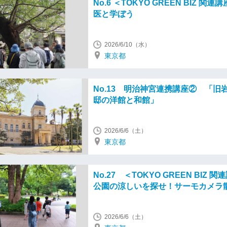
No.6 ＜TOKYO GREEN BIZ 関連
医と学ぼう
2026/6/10（水）
東京都
No.13 明治神宮連携講座② 「旧
邸の洋館と和館」
2026/6/6（土）
東京都
No.27 ＜TOKYO GREEN BIZ 関
公園の涼しいを探せ！サーモカメラ
2026/6/6（土）