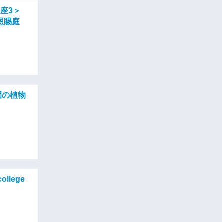
講座3＞
恩賜庭
園の植物
college