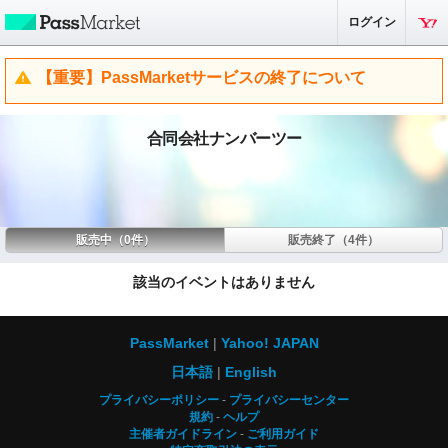
ログイン
【重要】PassMarketサービスの終了について
合同会社ナンバーツー
販売中（0件）
販売終了（4件）
該当のイベントはありません
PassMarket
Yahoo! JAPAN
日本語
English
プライバシーポリシー
プライバシーセンター
規約
ヘルプ
主催者ガイドライン
ご利用ガイド