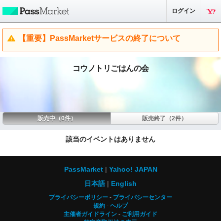
ログイン
【重要】PassMarketサービスの終了について
コウノトリごはんの会
販売中（0件）
販売終了（2件）
該当のイベントはありません
PassMarket
Yahoo! JAPAN
日本語
English
プライバシーポリシー
プライバシーセンター
規約
ヘルプ
主催者ガイドライン
ご利用ガイド