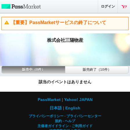
ログイン
【重要】PassMarketサービスの終了について
株式会社三陽物産
販売中（0件）
販売終了（10件）
該当のイベントはありません
PassMarket
Yahoo! JAPAN
日本語
English
プライバシーポリシー
プライバシーセンター
規約
ヘルプ
主催者ガイドライン
ご利用ガイド