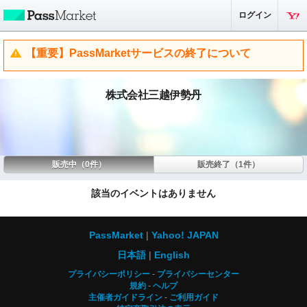
ログイン
【重要】PassMarketサービスの終了について
株式会社三越伊勢丹
販売中（0件）
販売終了（1件）
該当のイベントはありません
PassMarket
Yahoo! JAPAN
日本語
English
プライバシーポリシー
プライバシーセンター
規約
ヘルプ
主催者ガイドライン
ご利用ガイド