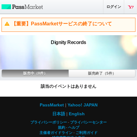
ログイン
【重要】PassMarketサービスの終了について
Dignity Records
販売中（0件）
販売終了（5件）
該当のイベントはありません
PassMarket
Yahoo! JAPAN
日本語
English
プライバシーポリシー
プライバシーセンター
規約
ヘルプ
主催者ガイドライン
ご利用ガイド