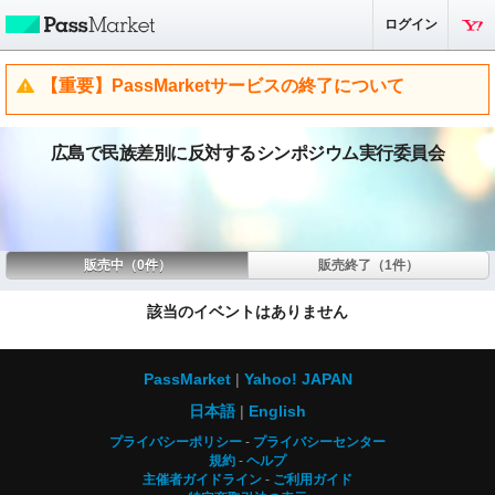
ログイン
【重要】PassMarketサービスの終了について
広島で民族差別に反対するシンポジウム実行委員会
販売中（0件）
販売終了（1件）
該当のイベントはありません
PassMarket
Yahoo! JAPAN
日本語
English
プライバシーポリシー
プライバシーセンター
規約
ヘルプ
主催者ガイドライン
ご利用ガイド