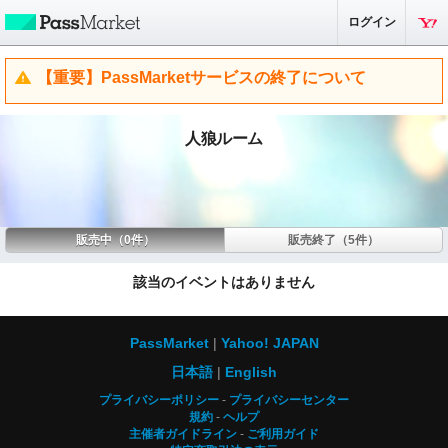
ログイン
【重要】PassMarketサービスの終了について
人狼ルーム
販売中（0件）
販売終了（5件）
該当のイベントはありません
PassMarket
Yahoo! JAPAN
日本語
English
プライバシーポリシー
プライバシーセンター
規約
ヘルプ
主催者ガイドライン
ご利用ガイド