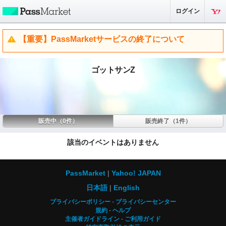
ログイン
【重要】PassMarketサービスの終了について
ゴットサンZ
販売中（0件）
販売終了（1件）
該当のイベントはありません
PassMarket
Yahoo! JAPAN
日本語
English
プライバシーポリシー
プライバシーセンター
規約
ヘルプ
主催者ガイドライン
ご利用ガイド