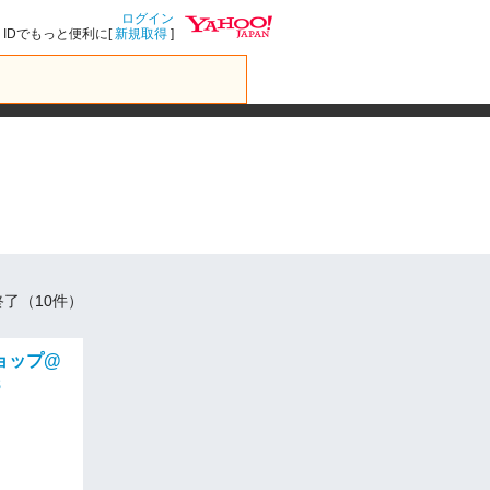
ログイン
IDでもっと便利に[
新規取得
]
了（10件）
ョップ@
8