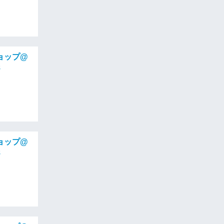
ョップ@
8
ョップ@
8