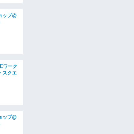
ョップ@
8
工ワーク
・スクエ
ョップ@
8