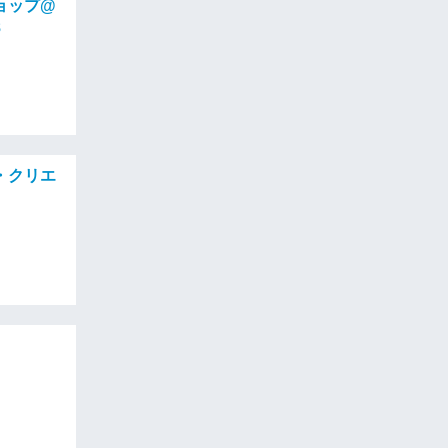
ョップ@
8
・クリエ