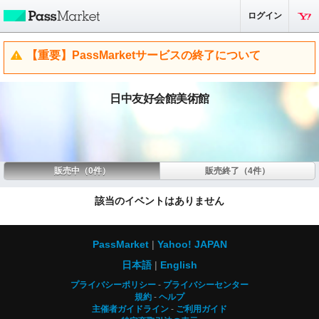
ログイン
【重要】PassMarketサービスの終了について
日中友好会館美術館
販売中（0件）
販売終了（4件）
該当のイベントはありません
PassMarket
Yahoo! JAPAN
日本語
English
プライバシーポリシー
プライバシーセンター
規約
ヘルプ
主催者ガイドライン
ご利用ガイド