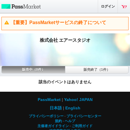
ログイン
【重要】PassMarketサービスの終了について
株式会社 エアースタジオ
販売中（0件）
販売終了（1件）
該当のイベントはありません
PassMarket
Yahoo! JAPAN
日本語
English
プライバシーポリシー
プライバシーセンター
規約
ヘルプ
主催者ガイドライン
ご利用ガイド