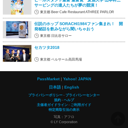
ビールスタンド重富 重富寛 麦酒大学 山本祥三
サービングの達人たちが夢の競演！
東京都 Beer Cafe Restaurant ATHREE PARLOR
伝説のホップ SORACHI1984ファン集まれ！ 開
発秘話を飲みながら聞いちゃおう
東京都 日比谷サロー
セカツタ2018
東京都 ベルサール高田馬場
PassMarket
Yahoo! JAPAN
日本語
English
プライバシーポリシー
プライバシーセンター
規約
ヘルプ
主催者ガイドライン
ご利用ガイド
特定商取引法の表示
写真：アフロ
© LY Corporation