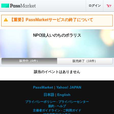
ログイン
【重要】PassMarketサービスの終了について
NPO法人いのちのポラリス
販売中（0件）
販売終了（18件）
該当のイベントはありません
PassMarket
Yahoo! JAPAN
日本語
English
プライバシーポリシー
プライバシーセンター
規約
ヘルプ
主催者ガイドライン
ご利用ガイド