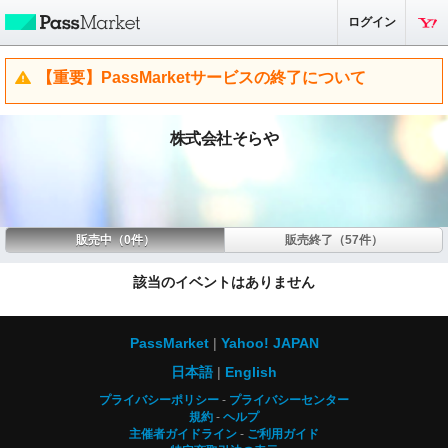
ログイン
【重要】PassMarketサービスの終了について
株式会社そらや
販売中（0件）
販売終了（57件）
該当のイベントはありません
PassMarket
Yahoo! JAPAN
日本語
English
プライバシーポリシー
プライバシーセンター
規約
ヘルプ
主催者ガイドライン
ご利用ガイド