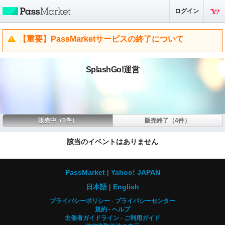
ログイン
【重要】PassMarketサービスの終了について
SplashGo!運営
販売中（0件）
販売終了（4件）
該当のイベントはありません
PassMarket
Yahoo! JAPAN
日本語
English
プライバシーポリシー
プライバシーセンター
規約
ヘルプ
主催者ガイドライン
ご利用ガイド