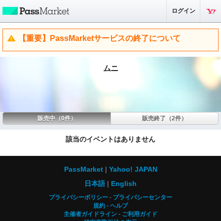
ログイン
【重要】PassMarketサービスの終了について
ムニ
販売中（0件）
販売終了（2件）
該当のイベントはありません
PassMarket
Yahoo! JAPAN
日本語
English
プライバシーポリシー
プライバシーセンター
規約
ヘルプ
主催者ガイドライン
ご利用ガイド