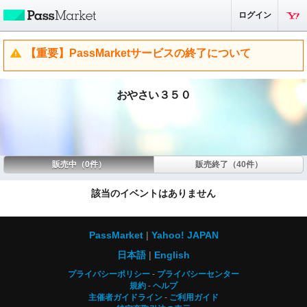
ログイン
【重要】PassMarketサービスの終了について
おやさい３５０
販売中（0件）
販売終了（40件）
該当のイベントはありません
PassMarket
Yahoo! JAPAN
日本語
English
プライバシーポリシー
プライバシーセンター
規約
ヘルプ
主催者ガイドライン
ご利用ガイド