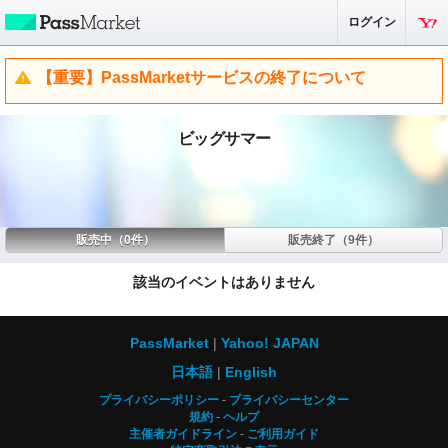
ログイン
【重要】PassMarketサービスの終了について
ビッグサマー
販売中（0件）
販売終了（9件）
該当のイベントはありません
PassMarket
Yahoo! JAPAN
日本語
English
プライバシーポリシー
プライバシーセンター
規約
ヘルプ
主催者ガイドライン
ご利用ガイド