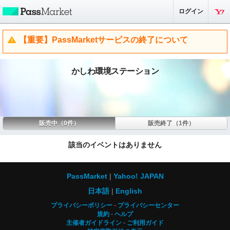
ログイン
【重要】PassMarketサービスの終了について
かしわ環境ステーション
販売中（0件）
販売終了（1件）
該当のイベントはありません
PassMarket
Yahoo! JAPAN
日本語
English
プライバシーポリシー
プライバシーセンター
規約
ヘルプ
主催者ガイドライン
ご利用ガイド