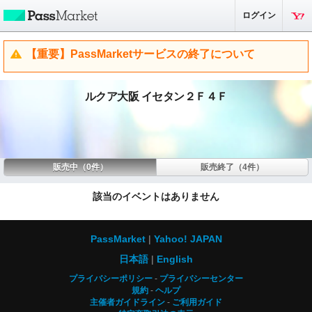
ログイン
【重要】PassMarketサービスの終了について
ルクア大阪 イセタン２Ｆ４Ｆ
販売中（0件）
販売終了（4件）
該当のイベントはありません
PassMarket
Yahoo! JAPAN
日本語
English
プライバシーポリシー
プライバシーセンター
規約
ヘルプ
主催者ガイドライン
ご利用ガイド