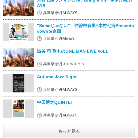
木村七海ワンマンLive!”Bring it on!”＠伊丹ALW
AYS
兵庫県 伊丹ALWAYS
”Sameじゃない” 仲曽根有里×木村七海Presents
cowrite企画
兵庫県 伊丹Always
澁谷 司 歌ものONE MAN LIVE Vol.1
兵庫県 伊丹ＡＬＷＡＹＳ
Autumn Jazz Night
兵庫県 伊丹ALWAYS
中田博之QUINTET
兵庫県 伊丹ALWAYS
もっと見る