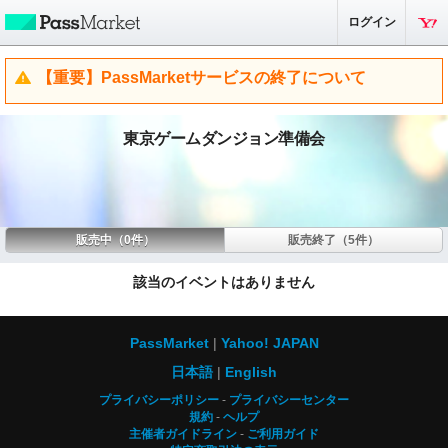
ログイン
【重要】PassMarketサービスの終了について
東京ゲームダンジョン準備会
販売中（0件）
販売終了（5件）
該当のイベントはありません
PassMarket
Yahoo! JAPAN
日本語
English
プライバシーポリシー
プライバシーセンター
規約
ヘルプ
主催者ガイドライン
ご利用ガイド