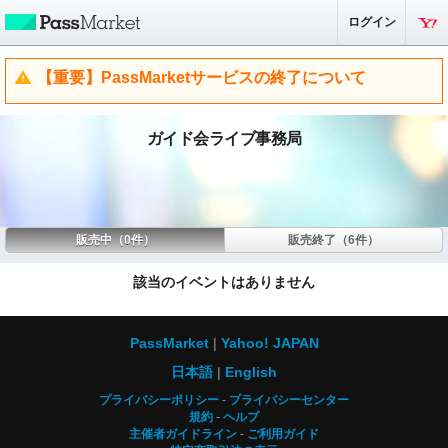
ログイン
【重要】PassMarketサービスの終了について
ガイド会ライブ事務局
販売中（0件）
販売終了（6件）
該当のイベントはありません
PassMarket
Yahoo! JAPAN
日本語
English
プライバシーポリシー
プライバシーセンター
規約
ヘルプ
主催者ガイドライン
ご利用ガイド