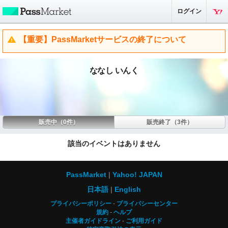
ログイン
【重要】PassMarketサービスの終了について
ななし いんく
販売中（0件）
販売終了（3件）
該当のイベントはありません
PassMarket
Yahoo! JAPAN
日本語
English
プライバシーポリシー
プライバシーセンター
規約
ヘルプ
主催者ガイドライン
ご利用ガイド