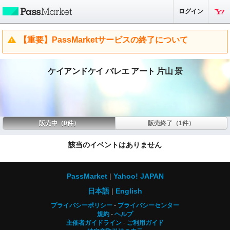
ログイン
【重要】PassMarketサービスの終了について
ケイアンドケイ バレエ アート 片山 景
販売中（0件）
販売終了（1件）
該当のイベントはありません
PassMarket
Yahoo! JAPAN
日本語
English
プライバシーポリシー
プライバシーセンター
規約
ヘルプ
主催者ガイドライン
ご利用ガイド