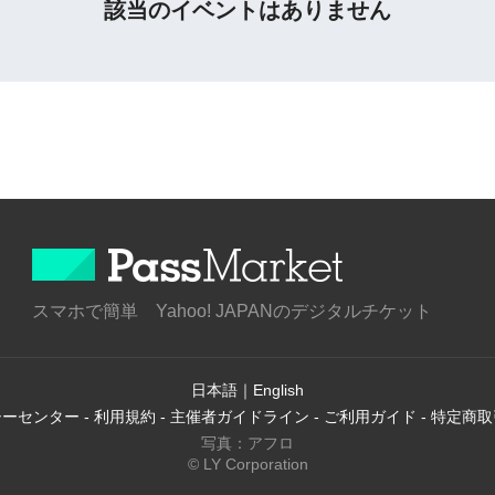
該当のイベントはありません
スマホで簡単 Yahoo! JAPANのデジタルチケット
日本語
｜
English
シーセンター
-
利用規約
-
主催者ガイドライン
-
ご利用ガイド
-
特定商取
写真：アフロ
© LY Corporation