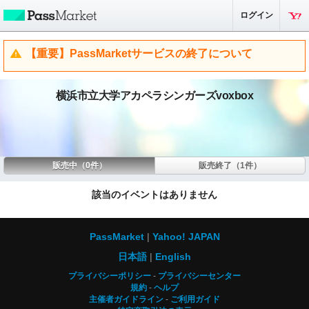
ログイン
【重要】PassMarketサービスの終了について
横浜市立大学アカペラシンガーズvoxbox
販売中（0件）
販売終了（1件）
該当のイベントはありません
PassMarket
Yahoo! JAPAN
日本語
English
プライバシーポリシー
プライバシーセンター
規約
ヘルプ
主催者ガイドライン
ご利用ガイド