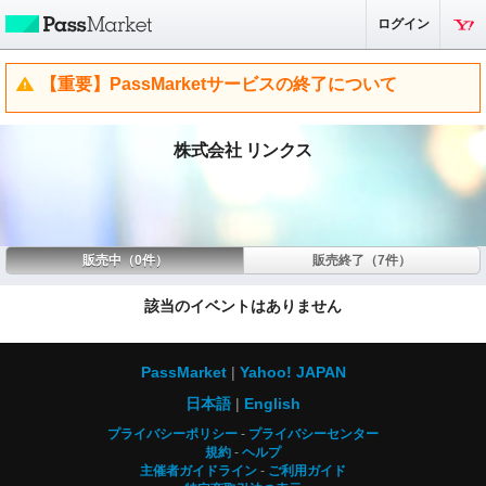
ログイン
【重要】PassMarketサービスの終了について
株式会社 リンクス
販売中（0件）
販売終了（7件）
該当のイベントはありません
PassMarket
Yahoo! JAPAN
日本語
English
プライバシーポリシー
プライバシーセンター
規約
ヘルプ
主催者ガイドライン
ご利用ガイド