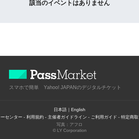
該当のイベントはありません
スマホで簡単 Yahoo! JAPANのデジタルチケット
日本語
｜
English
シーセンター
-
利用規約
-
主催者ガイドライン
-
ご利用ガイド
-
特定商取
写真：アフロ
© LY Corporation