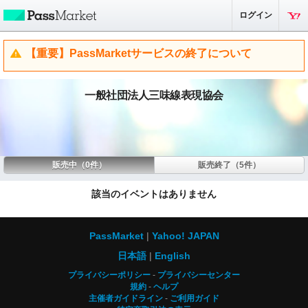
ログイン
【重要】PassMarketサービスの終了について
一般社団法人三味線表現協会
販売中（0件）
販売終了（5件）
該当のイベントはありません
PassMarket
Yahoo! JAPAN
日本語
English
プライバシーポリシー
プライバシーセンター
規約
ヘルプ
主催者ガイドライン
ご利用ガイド