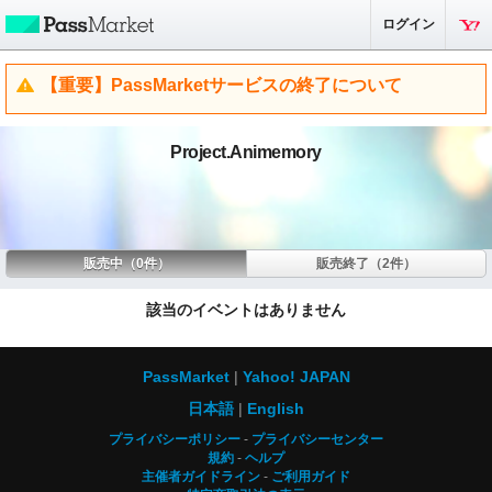
ログイン
【重要】PassMarketサービスの終了について
Project.Animemory
販売中（0件）
販売終了（2件）
該当のイベントはありません
PassMarket
Yahoo! JAPAN
日本語
English
プライバシーポリシー
プライバシーセンター
規約
ヘルプ
主催者ガイドライン
ご利用ガイド