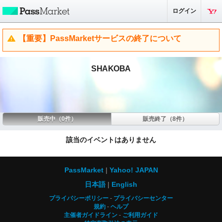
ログイン
【重要】PassMarketサービスの終了について
SHAKOBA
販売中（0件）
販売終了（8件）
該当のイベントはありません
PassMarket
Yahoo! JAPAN
日本語
English
プライバシーポリシー
プライバシーセンター
規約
ヘルプ
主催者ガイドライン
ご利用ガイド