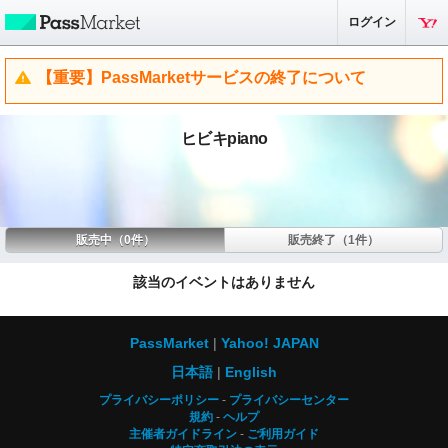
ログイン
【重要】PassMarketサービスの終了について
ヒビキpiano
販売中（0件）
販売終了（1件）
該当のイベントはありません
PassMarket
Yahoo! JAPAN
日本語
English
プライバシーポリシー
プライバシーセンター
規約
ヘルプ
主催者ガイドライン
ご利用ガイド