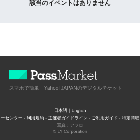
該当のイベントはありません
スマホで簡単 Yahoo! JAPANのデジタルチケット
日本語
｜
English
シーセンター
-
利用規約
-
主催者ガイドライン
-
ご利用ガイド
-
特定商取
写真：アフロ
© LY Corporation