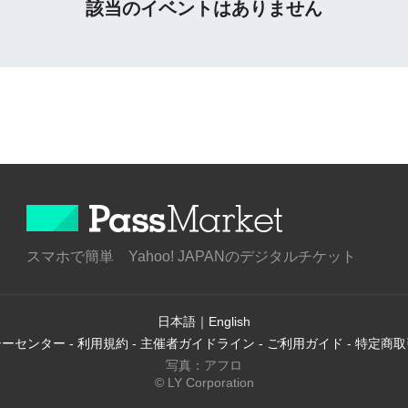
該当のイベントはありません
スマホで簡単 Yahoo! JAPANのデジタルチケット
日本語
｜
English
シーセンター
-
利用規約
-
主催者ガイドライン
-
ご利用ガイド
-
特定商取
写真：アフロ
© LY Corporation