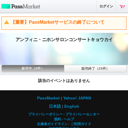
ログイン
【重要】PassMarketサービスの終了について
アンフィニ・ニホンサロンコンサートキョウカイ
販売中（0件）
販売終了（24件）
該当のイベントはありません
PassMarket
Yahoo! JAPAN
日本語
English
プライバシーポリシー
プライバシーセンター
規約
ヘルプ
主催者ガイドライン
ご利用ガイド